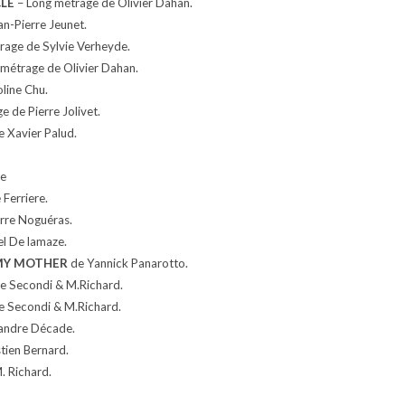
CLE
– Long métrage de Olivier Dahan.
n-Pierre Jeunet.
rage de Sylvie Verheyde.
métrage de Olivier Dahan.
line Chu.
 de Pierre Jolivet.
 Xavier Palud.
he
 Ferriere.
rre Noguéras.
l De lamaze.
MY MOTHER
de Yannick Panarotto.
e Secondi & M.Richard.
e Secondi & M.Richard.
andre Décade.
tien Bernard.
. Richard.