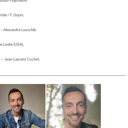
tudio Pygmalion.
ide / F. Llopis.
– Alexandre Louschik.
n Leslie (USA).
e
– Jean-Laurent Cochet.
__________________________________________________________________________