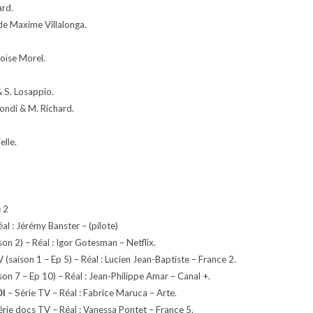
ard.
e Maxime Villalonga.
oïse Morel.
& S. Losappio.
ondi & M. Richard.
elle.
e 2
al : Jérémy Banster – (pilote)
son 2) – Réal : Igor Gotesman – Netflix.
 (saison 1 – Ep 5) – Réal : Lucien Jean-Baptiste – France 2.
son 7 – Ep 10) – Réal : Jean-Philippe Amar – Canal +.
I
– Série TV – Réal : Fabrice Maruca – Arte.
rie docs TV – Réal : Vanessa Pontet – France 5.