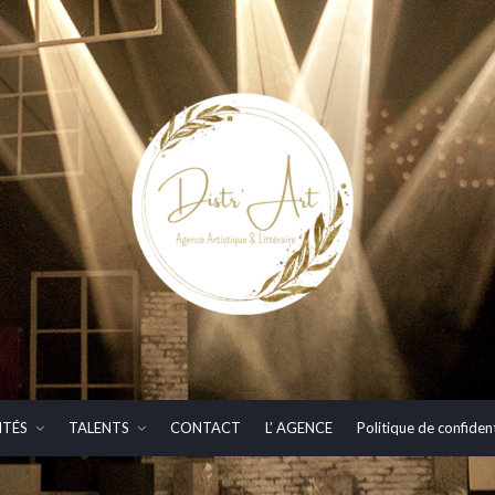
DISTR'ART – Agence Artistique & Littéraire
ITÉS
TALENTS
CONTACT
L’ AGENCE
Politique de confident