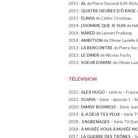
2015 :
AL
de Pierre Secondi & M. Rich
2015 :
QUATRE HEURES D’Ô RAGE
d
2015 :
FLAVIA
de Cédric Cirotteau.
2014 :
L’HOMME QUE JE SUIS
de Hél
2014 :
NAKED
de Laurent Pratlong.
2014 :
AMBITION
de Olivier Lavielle 
2013 :
LA RENCONTRE
de Pierre Sec
2013 :
LE DINER
de Nicolas Fuchs.
2013 :
SOEUR D’ARME
de Olivier Lavi
TÉLÉVISION
2025 :
ALEX HUGO
– série tv – Franc
2022 :
SCAPIA
– Série – épisode 1 – Ré
2020 :
FAMILY BUSINESS
– Série (sai
2019 :
IL A DÉJÀ TES YEUX
– Série TV
2018 :
ENGRENAGES
– Série TV (Sai
2018 :
À MUSÉE VOUS À MUSÉE MO
2017 :
LA GUERRE DES TRÔNES
– Sé