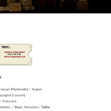
N
ançais (Maternelle) / Anglais
Espagnol (courant)
 :
Française
hâtains /
Yeux :
Noisettes /
Taille