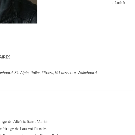
:
1m85
AIRES
wboard, Ski Alpin, Roller,
Fitness, Vtt descente, Wakeboard.
__________________________________________________________________________
age de Albéric Saint Martin
métrage de Laurent Firode.