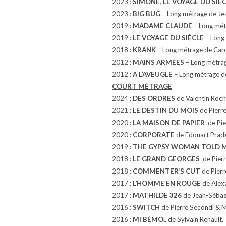
2023 :
SIMONE, LE VOYAGE DU SIÈ
2023 :
BIG BUG
– Long métrage de Jea
2019 :
MADAME CLAUDE
– Long mét
2019 :
LE VOYAGE DU SIÈCLE
– Long 
2018 :
KRANK
– Long métrage de Caro
2012 :
MAINS ARMÉES
– Long métrage
2012 :
A L’AVEUGLE
– Long métrage de
COURT MÉTRAGE
2024 :
DES ORDRES
de Valentin Roc
2021 :
LE DESTIN DU MOIS
de Pierre
2020 :
LA MAISON DE PAPIER
de Pie
2020 :
CORPORATE
de Edouart Prade
2019 :
THE GYPSY WOMAN TOLD 
2018 :
LE GRAND GEORGES
de Pierr
2018 :
COMMENTER’S CUT
de Pierr
2017 :
L’HOMME EN ROUGE
de Alex
2017 :
MATHILDE 326
de Jean-Sébas
2016 :
SWITCH
de Pierre Secondi & M
2016 :
MI BÉMO
L de Sylvain Renault.