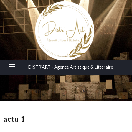
DISTR'ART - Agence Artistique & Littéraire
DISTR'ART – Agence Artistique & Littéraire
actu 1