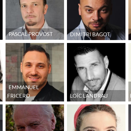
PASCAL PROVOST
DIMITRI BAGOT
EMMANUEL
FRICERO
LOÏC LANDRAU